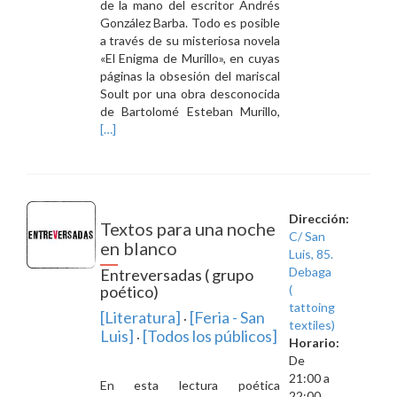
de la mano del escritor Andrés
González Barba. Todo es posible
a través de su misteriosa novela
«El Enigma de Murillo», en cuyas
páginas la obsesión del mariscal
Soult por una obra desconocida
Leer
de Bartolomé Esteban Murillo,
másUna
[…]
noche
misteriosa
con
Murillo
Dirección:
Textos para una noche
C/ San
en blanco
Luis, 85.
Debaga
Entreversadas ( grupo
poético)
(
tattoing
[Literatura]
[Feria - San
·
textiles)
Luis]
[Todos los públicos]
·
Horario:
De
21:00 a
En esta lectura poética
22:00