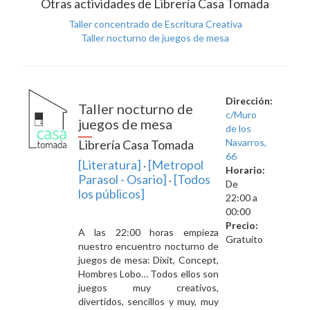
Otras actividades de Librería Casa Tomada
concentrado
Taller concentrado de Escritura Creativa
de
Taller nocturno de juegos de mesa
Escritura
Creativa
para
niños
Dirección:
Taller nocturno de
c/Muro
juegos de mesa
de los
Navarros,
Librería Casa Tomada
66
[Literatura]
[Metropol
·
Horario:
Parasol - Osario]
[Todos
·
De
los públicos]
22:00 a
00:00
Precio:
A las 22:00 horas empieza
Gratuito
nuestro encuentro nocturno de
juegos de mesa: Dixit, Concept,
Hombres Lobo… Todos ellos son
juegos muy creativos,
divertidos, sencillos y muy, muy