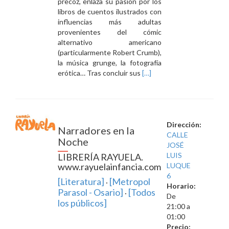
precoz, enlaza su pasión por los
libros de cuentos ilustrados con
influencias más adultas
provenientes del cómic
alternativo americano
(particularmente Robert Crumb),
la música grunge, la fotografía
Leer
erótica… Tras concluir sus
[…]
másExposición
de
ilustraciones
y
concurso
Dirección:
Narradores en la
de
CALLE
Noche
microrrelatos
JOSÉ
LUIS
LIBRERÍA RAYUELA.
www.rayuelainfancia.com
LUQUE
6
[Literatura]
[Metropol
·
Horario:
Parasol - Osario]
[Todos
·
De
los públicos]
21:00 a
01:00
Precio: