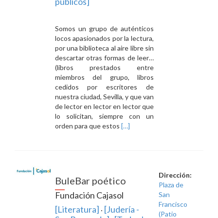
públicos]
Somos un grupo de auténticos
locos apasionados por la lectura,
por una biblioteca al aire libre sin
descartar otras formas de leer…
(libros prestados entre
miembros del grupo, libros
cedidos por escritores de
nuestra ciudad, Sevilla, y que van
de lector en lector en lector que
lo solicitan, siempre con un
Leer
orden para que estos
[…]
másCazadores
de
libros
Sevilla
Dirección:
BuleBar poético
Plaza de
Fundación Cajasol
San
Francisco
[Literatura]
[Judería -
·
(Patio