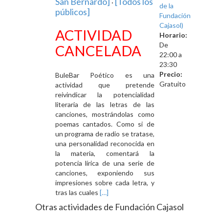
San Bernardo]
[Todos los
·
de la
públicos]
Fundación
Cajasol)
ACTIVIDAD
Horario:
De
CANCELADA
22:00 a
23:30
Precio:
BuleBar Poético es una
Gratuito
actividad que pretende
reivindicar la potencialidad
literaria de las letras de las
canciones, mostrándolas como
poemas cantados. Como si de
un programa de radio se tratase,
una personalidad reconocida en
la materia, comentará la
potencia lírica de una serie de
canciones, exponiendo sus
impresiones sobre cada letra, y
Leer
tras las cuales
[…]
másBuleBar
Otras actividades de Fundación Cajasol
poético