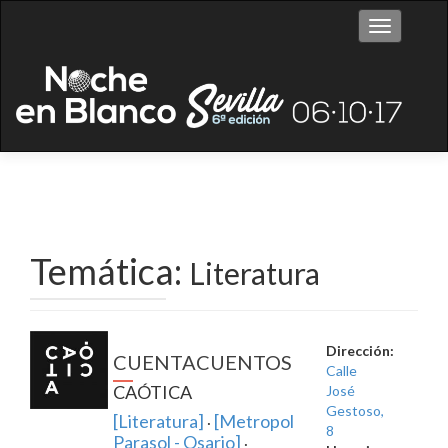
Cambiar n
Temática:
Literatura
Dirección:
CUENTACUENTOS
Calle
CAÓTICA
José
Gestoso,
[Literatura]
[Metropol
·
8
Parasol - Osario]
·