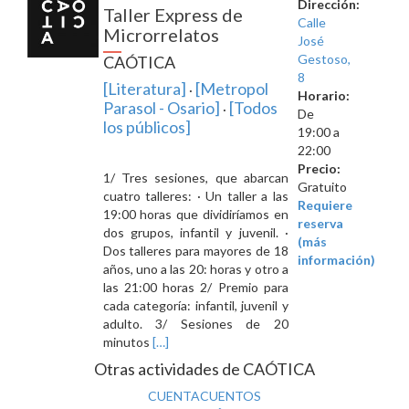
Dirección:
Taller Express de
Calle
Microrrelatos
José
Gestoso,
CAÓTICA
8
[Literatura]
[Metropol
·
Horario:
Parasol - Osario]
[Todos
·
De
los públicos]
19:00 a
22:00
Precio:
1/ Tres sesiones, que abarcan
Gratuito
cuatro talleres: · Un taller a las
Requiere
19:00 horas que dividiríamos en
reserva
dos grupos, infantil y juvenil. ·
(más
Dos talleres para mayores de 18
información)
años, uno a las 20: horas y otro a
las 21:00 horas 2/ Premio para
cada categoría: infantil, juvenil y
adulto. 3/ Sesiones de 20
Leer
minutos
[…]
másTaller
Otras actividades de CAÓTICA
Express
CUENTACUENTOS
de