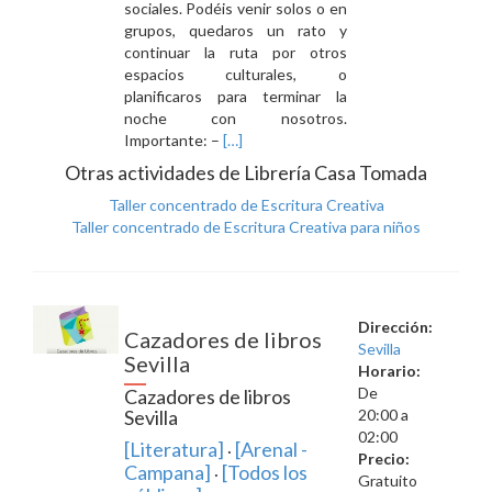
sociales. Podéis venir solos o en
grupos, quedaros un rato y
continuar la ruta por otros
espacios culturales, o
planificaros para terminar la
noche con nosotros.
Leer
Importante: –
[…]
másTaller
Otras actividades de Librería Casa Tomada
nocturno
Taller concentrado de Escritura Creativa
de
Taller concentrado de Escritura Creativa para niños
juegos
de
mesa
Dirección:
Cazadores de libros
Sevilla
Sevilla
Horario:
De
Cazadores de libros
Sevilla
20:00 a
02:00
[Literatura]
[Arenal -
·
Precio:
Campana]
[Todos los
·
Gratuito