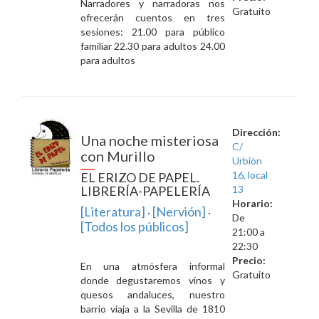
Narradores y narradoras nos
Gratuito
ofrecerán cuentos en tres
sesiones: 21.00 para público
familiar 22.30 para adultos 24.00
para adultos
Dirección:
Una noche misteriosa
C/
con Murillo
Urbión
16, local
EL ERIZO DE PAPEL.
LIBRERÍA-PAPELERÍA
13
Horario:
[Literatura]
[Nervión]
·
·
De
[Todos los públicos]
21:00 a
22:30
Precio:
En una atmósfera informal
Gratuito
donde degustaremos vinos y
quesos andaluces, nuestro
barrio viaja a la Sevilla de 1810