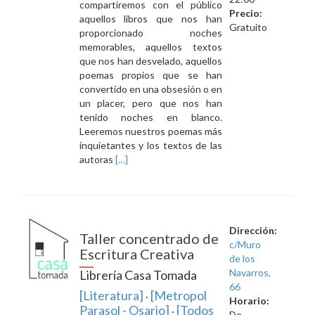
compartiremos con el público
Precio:
aquellos libros que nos han
Gratuito
proporcionado noches
memorables, aquellos textos
que nos han desvelado, aquellos
poemas propios que se han
convertido en una obsesión o en
un placer, pero que nos han
tenido noches en blanco.
Leeremos nuestros poemas más
inquietantes y los textos de las
Leer
autoras
[…]
másTextos
para
una
noche
en
Dirección:
Taller concentrado de
blanco
c/Muro
Escritura Creativa
de los
Navarros,
Librería Casa Tomada
66
[Literatura]
[Metropol
·
Horario:
Parasol - Osario]
[Todos
·
De