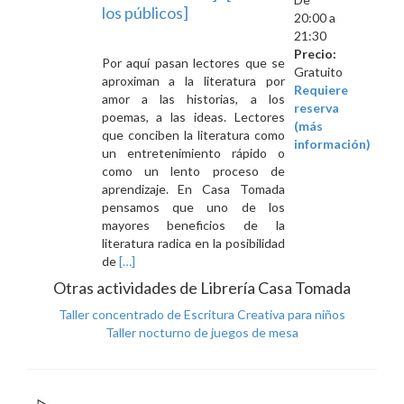
los públicos]
20:00 a
21:30
Precio:
Por aquí pasan lectores que se
Gratuito
aproximan a la literatura por
Requiere
amor a las historias, a los
reserva
poemas, a las ideas. Lectores
(más
que conciben la literatura como
información)
un entretenimiento rápido o
como un lento proceso de
aprendizaje. En Casa Tomada
pensamos que uno de los
mayores beneficios de la
literatura radica en la posibilidad
Leer
de
[…]
másTaller
Otras actividades de Librería Casa Tomada
concentrado
Taller concentrado de Escritura Creativa para niños
de
Taller nocturno de juegos de mesa
Escritura
Creativa