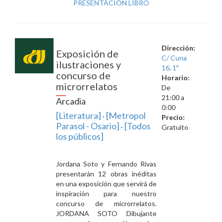
PRESENTACIÓN LIBRO
Microrrelatos
Dirección:
Exposición de
C/ Cuna
ilustraciones y
16, 1º
concurso de
Horario:
microrrelatos
De
21:00 a
Arcadia
0:00
[Literatura]
[Metropol
·
Precio:
Parasol - Osario]
[Todos
·
Gratuito
los públicos]
Jordana Soto y Fernando Rivas
presentarán 12 obras inéditas
en una exposición que servirá de
inspiración para nuestro
concurso de microrrelatos.
JORDANA SOTO Dibujante