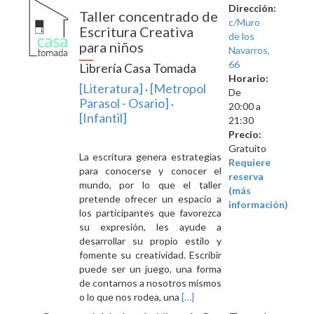
Dirección:
Taller concentrado de
c/Muro
Escritura Creativa
de los
para niños
Navarros,
66
Librería Casa Tomada
Horario:
[Literatura]
[Metropol
·
De
Parasol - Osario]
·
20:00 a
[Infantil]
21:30
Precio:
Gratuito
La escritura genera estrategias
Requiere
para conocerse y conocer el
reserva
mundo, por lo que el taller
(más
pretende ofrecer un espacio a
información)
los participantes que favorezca
su expresión, les ayude a
desarrollar su propio estilo y
fomente su creatividad. Escribir
puede ser un juego, una forma
de contarnos a nosotros mismos
Leer
o lo que nos rodea, una
[…]
másTaller