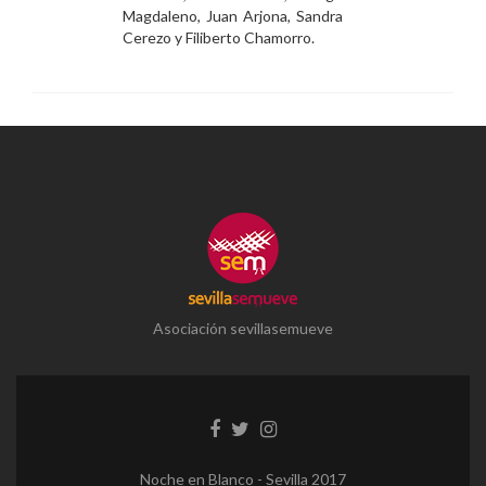
Magdaleno, Juan Arjona, Sandra
Cerezo y Filiberto Chamorro.
Asociación sevillasemueve
Enlace
Enlace
Enlace
de
de
de
Facebook
Twitter
instagram
Noche en Blanco - Sevilla 2017