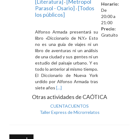
[Literatura]
[Metropol
·
Horario:
Parasol - Osario]
[Todos
·
De
los públicos]
20:00 a
21:00
Precio:
Alfonso Armada presentará su
Gratuito
libro «Diccionario de N.Y.» Esto
no es una guía de viajes ni un
libro de aventuras ni un análisis
de una ciudad y sus gentes ni un
estudio del paisaje urbano. Y es
todo lo anterior al mismo tiempo.
El Diccionario de Nueva York
urdido por Alfonso Armada tras
Leer
siete años
[…]
másPRESENTACIÓN
Otras actividades de CAÓTICA
LIBRO
CUENTACUENTOS
Taller Express de Microrrelatos