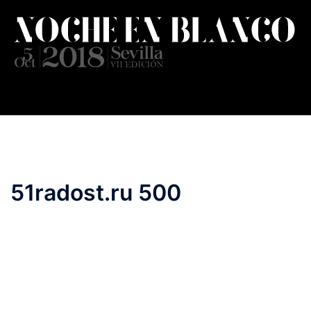
Saltar
al
contenido
51radost.ru 500