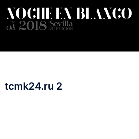
Saltar
al
contenido
tcmk24.ru 2