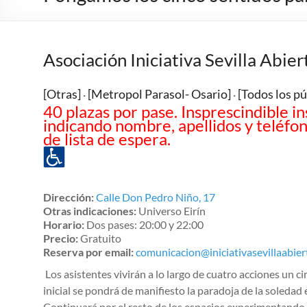
Asociación Iniciativa Sevilla Abier
[Otras]
[Metropol Parasol- Osario]
[Todos los pú
·
·
40 plazas por pase. Insprescindible in
indicando nombre, apellidos y teléfon
de lista de espera.
Dirección:
Calle Don Pedro Niño, 17
Otras indicaciones:
Universo Eirín
Horario:
Dos pases: 20:00 y 22:00
Precio:
Gratuito
Reserva por email:
comunicacion@iniciativasevillaabier
Los asistentes vivirán a lo largo de cuatro acciones un ci
inicial se pondrá de manifiesto la paradoja de la soled
Continuará por el resto de los espacios experimentando l