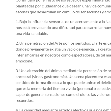
planteadas por ciudadanos que desean una vida comunica
escenas que desarrollan un cúmulo de sensaciones y emo
1. Bajo la influencia sensorial de un acercamiento a la N
nos está provocando una dificultad para desarrollar nue
una vida saludable.
2. Una penetración del Arte por los sentidos. El arte es c
donde previamente existía un vacío de esencia. La creativ
intensificarlas en nosotros como espectadores, de tal m
emocione.
3. Una alteración del ánimo mediante la percepción de 
ancestral (vino y gastronomía). Una cena placentera es a
sentidos de forma directa, a lo que puede unirse el delei
que es la memoria del tiempo vivido (personal o colecti
capaz de generar sensaciones como el olor, o las vision
recuerdos.
4. La capacidad mediante estados afectivos que nos defi