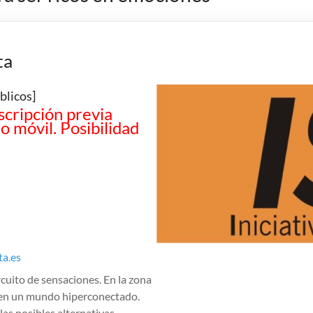
ta
blicos]
scripción previa
o móvil. Posibilidad
ta.es
rcuito de sensaciones. En la zona
ad en un mundo hiperconectado.
as posibles alternativas