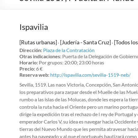
Ispavilia
[Rutas urbanas]
[Judería - Santa Cruz]
[Todos los
·
·
Dirección:
Plaza de la Contratación
Otras indicaciones:
Puerta de la Delegación de Gobierno
Horario:
Por grupos: 20:00; 23:00 horas
Precio:
6 €
Reserva web:
http://ispavilia.com/sevilla-1519-neb/
Sevilla, 1519. Las naos Victoria, Concepción, San Antonio
los preparativos para zarpar desde el Muelle de las Muel
rumbo a las islas de las Molucas, donde les espera la tierr
controla la ruta hacia el Oriente pero un marino portug
dirige la expedición tras el rechazo de l rey de Portugal y
emperador Carlos V, su idea es navegar hacia Occidente 
tierras del Nuevo Mundo que les permita atravesar hacia e
antes ha navegado y al que el portugués bautizará como