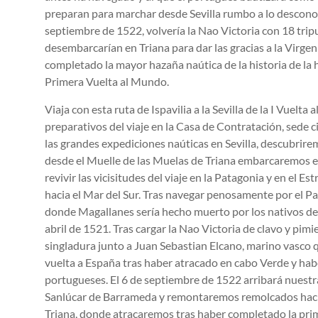
preparan para marchar desde Sevilla rumbo a lo descono
septiembre de 1522, volvería la Nao Victoria con 18 tripu
desembarcarían en Triana para dar las gracias a la Virgen 
completado la mayor hazaña naútica de la historia de la 
Primera Vuelta al Mundo.
Viaja con esta ruta de Ispavilia a la Sevilla de la I Vuelt
preparativos del viaje en la Casa de Contratación, sede 
las grandes expediciones naúticas en Sevilla, descubrire
desde el Muelle de las Muelas de Triana embarcaremos en
revivir las vicisitudes del viaje en la Patagonia y en el E
hacia el Mar del Sur. Tras navegar penosamente por el Pac
donde Magallanes sería hecho muerto por los nativos de l
abril de 1521. Tras cargar la Nao Victoria de clavo y pi
singladura junto a Juan Sebastian Elcano, marino vasco q
vuelta a España tras haber atracado en cabo Verde y hab
portugueses. El 6 de septiembre de 1522 arribará nuestr
Sanlúcar de Barrameda y remontaremos remolcados hacia
Triana, donde atracaremos tras haber completado la pr