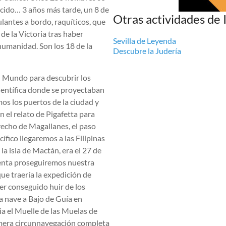
cido… 3 años más tarde, un 8 de
Otras actividades de I
lantes a bordo, raquíticos, que
de la Victoria tras haber
Sevilla de Leyenda
humanidad. Son los 18 de la
Descubre la Judería
a al Mundo para descubrir los
científica donde se proyectaban
mos los puertos de la ciudad y
 el relato de Pigafetta para
strecho de Magallanes, el paso
ífico llegaremos a las Filipinas
a isla de Mactán, era el 27 de
mienta proseguiremos nuestra
ue traería la expedición de
er conseguido huir de los
a nave a Bajo de Guía en
 el Muelle de las Muelas de
imera circunnavegación completa