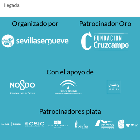
llegada.
Organizado por
Patrocinador Oro
Con el apoyo de
Patrocinadores plata