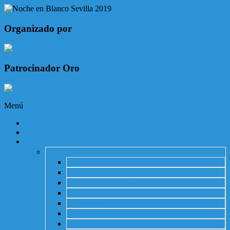
Organizado por
Patrocinador Oro
Menú
Inicio
Notas de prensa
Programación
Temáticas
Audiovisual
Ciencia e ingeniería
Escultura y artesanía
Fotografía y diseño
Literatura
Música y danza
Patrimonio