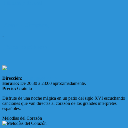
[Música y danza]
·
[Arenal - Campana]
·
[Todos los públicos]
Dirección:
Calle Jimios 22- 24
Horario:
De 20:30 a 23:00 aproximadamente.
Precio:
Gratuito
Disfrute de una noche mágica en un patio del siglo XVI escuchando
canciones que van directas al corazón de los grandes intérpretes
españoles.
Melodías del Corazón