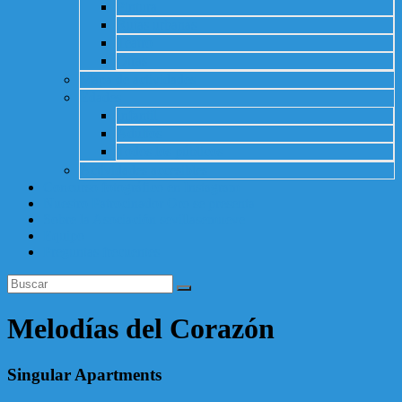
Pintura
Rutas urbanas
Teatro
Otras
Mapa de actividades
Edades
Infantil
Adultos
Todos los públicos
Actividades accesibles
Concurso fotográfico en Instagram
Nuestro Patrocinador Oro se presenta
Sobre la Asociación sevillasemueve
Equipo
Preguntas frecuentes
Melodías del Corazón
Singular Apartments