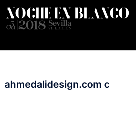
Saltar
al
contenido
ahmedalidesign.com c