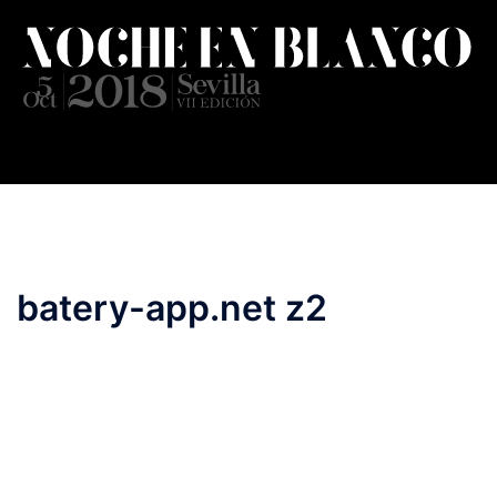
Saltar
al
contenido
batery-app.net z2