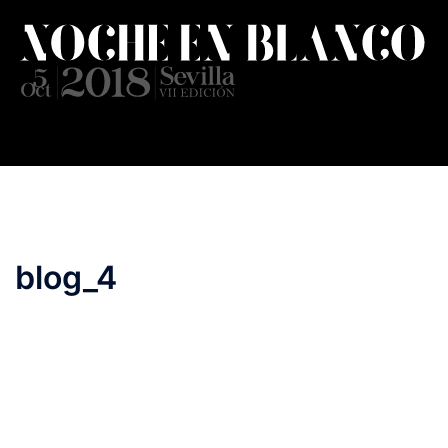
Saltar
al
contenido
blog_4