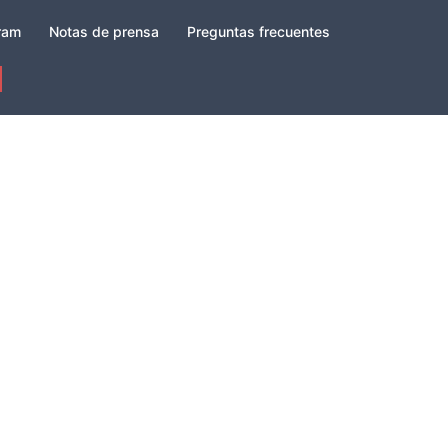
gram
Notas de prensa
Preguntas frecuentes