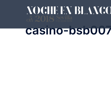
Saltar
al
contenido
casino-bsb00