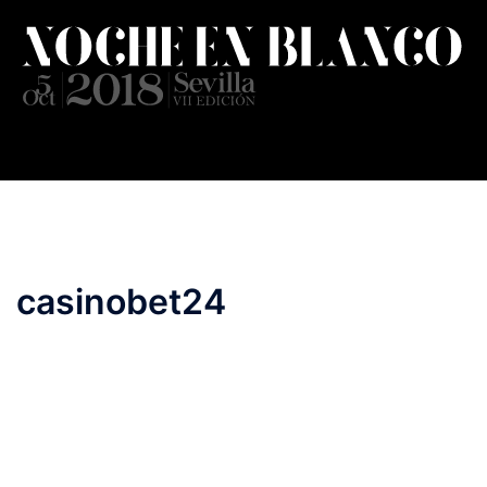
Saltar
al
contenido
casinobet24