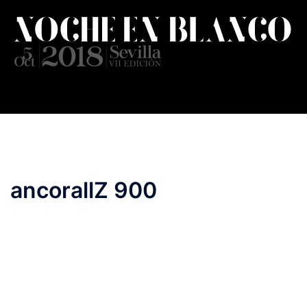
Saltar
al
contenido
ancorallZ 900