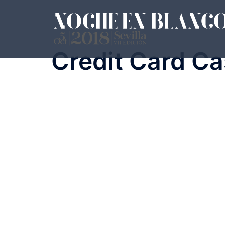
Saltar
al
contenido
Credit Card Ca