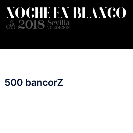
Saltar
al
contenido
500 bancorZ