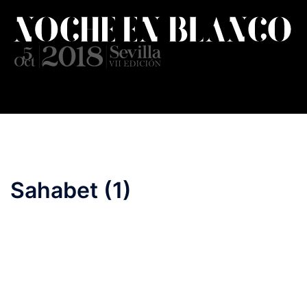
Saltar
al
contenido
Sahabet (1)