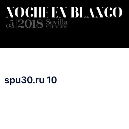
Saltar
al
contenido
spu30.ru 10