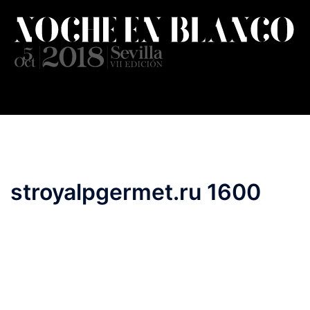
Saltar
al
contenido
stroyalpgermet.ru 1600