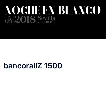
Saltar
al
contenido
bancorallZ 1500