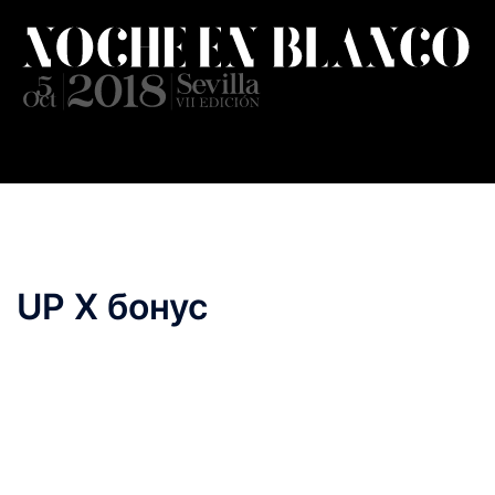
Saltar
al
contenido
UP X бонус