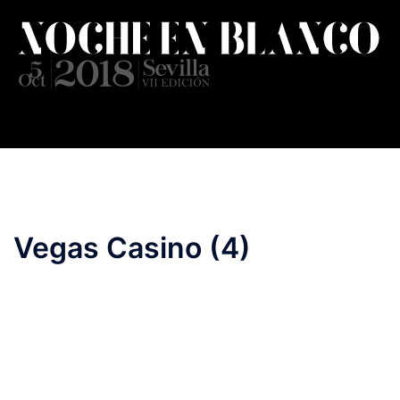
Saltar
al
contenido
Vegas Casino (4)