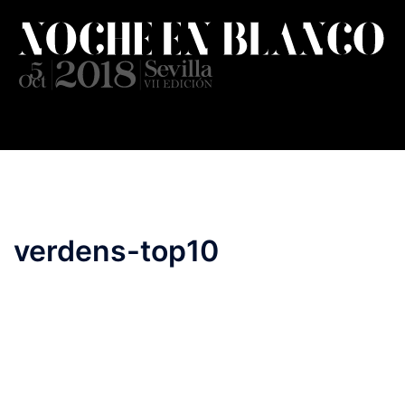
Saltar
al
contenido
verdens-top10