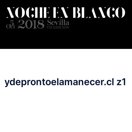
Saltar
al
contenido
ydeprontoelamanecer.cl z1