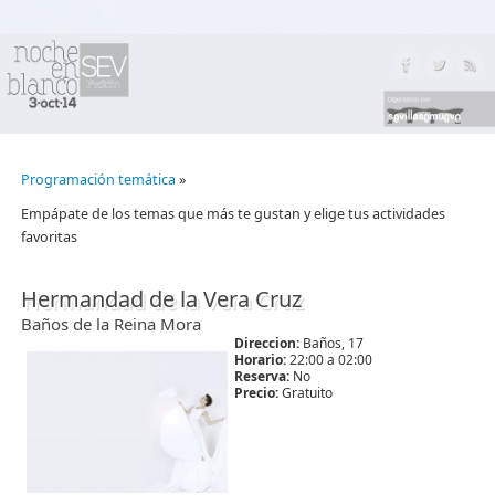
Programación temática
»
Empápate de los temas que más te gustan y elige tus actividades
favoritas
Hermandad de la Vera Cruz
Baños de la Reina Mora
Direccion:
Baños, 17
Horario:
22:00 a 02:00
Reserva:
No
Precio:
Gratuito