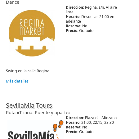
Dance
Direccion:
Regina, s/n. Al aire
libre.
Horario:
Desde las 21:00 en
adelante
Reserva:
No
Precio:
Gratuito
Swing en la calle Regina
Más detalles
SevillaMía Tours
Ruta «Triana. Puente y aparte»
Direccion:
Plaza del Altozano
Horario:
21:00, 22:15, 23:30
Reserva:
No
Precio:
Gratuito