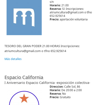
s/n
Horario:
21.00
Reserva:
Sí: Inscripciones:
atriumcultura@gmail.com o tfno
652.925614
Precio:
aportación voluntaria
TESORO DEL GRAN PODER 21.00 HORAS Inscripciones:
atriumcultura@gmail.com o tfno 652.925614
Más detalles
Espacio California
I Aniversario Espacio California -exposición colectiva-
Direccion:
Calle Sol, 86
Horario:
De 20:00 a 2:00
Reserva:
No
Precio:
Gratuito