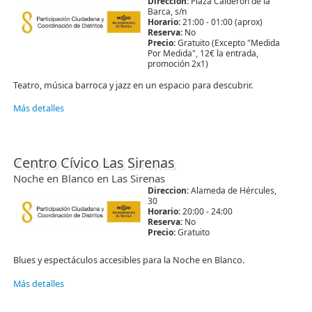
Direccion:
Plaza Calderón de la
Barca, s/n
Horario:
21:00 - 01:00 (aprox)
Reserva:
No
Precio:
Gratuito (Excepto "Medida
Por Medida", 12€ la entrada,
promoción 2x1)
Teatro, música barroca y jazz en un espacio para descubrir.
Más detalles
Centro Cívico Las Sirenas
Noche en Blanco en Las Sirenas
Direccion:
Alameda de Hércules,
30
Horario:
20:00 - 24:00
Reserva:
No
Precio:
Gratuito
Blues y espectáculos accesibles para la Noche en Blanco.
Más detalles