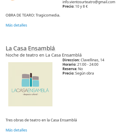
info.vientosurteatro@gmail.com
Precio:
10 y 8 €
OBRA DE TEARO: Tragicomedia.
Más detalles
La Casa Ensamblá
Noche de teatro en La Casa Ensamblá
Direccion:
Clavellinas, 14
Horario:
21:00 - 24:00
Reserva:
No
Precio:
Según obra
Tres obras de teatro en la Casa Ensamblá
Más detalles