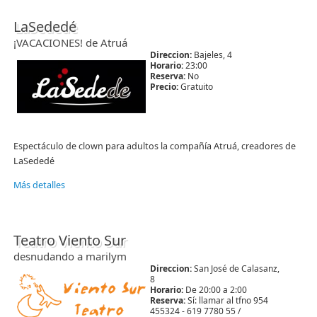
LaSededé
¡VACACIONES! de Atruá
Direccion:
Bajeles, 4
Horario:
23:00
Reserva:
No
Precio:
Gratuito
Espectáculo de clown para adultos la compañía Atruá, creadores de
LaSededé
Más detalles
Teatro Viento Sur
desnudando a marilym
Direccion:
San José de Calasanz,
8
Horario:
De 20:00 a 2:00
Reserva:
Sí: llamar al tfno 954
455324 - 619 7780 55 /