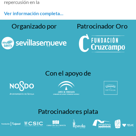
repercusión en la
Ver información completa...
Organizado por
Patrocinador Oro
Con el apoyo de
Patrocinadores plata