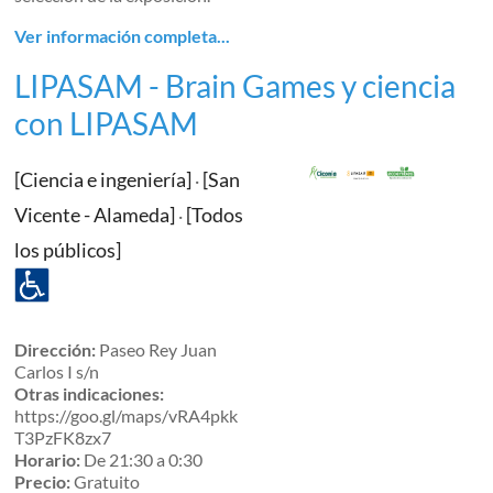
Ver información completa...
LIPASAM - Brain Games y ciencia
con LIPASAM
[Ciencia e ingeniería]
[San
·
Vicente - Alameda]
[Todos
·
los públicos]
Dirección:
Paseo Rey Juan
Carlos I s/n
Otras indicaciones:
https://goo.gl/maps/vRA4pkk
T3PzFK8zx7
Horario:
De 21:30 a 0:30
Precio:
Gratuito